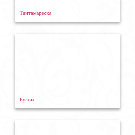
Тантамареска
Буквы