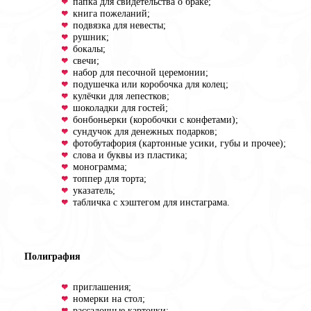
папка для свидетельства о браке;
книга пожеланий;
подвязка для невесты;
рушник;
бокалы;
свечи;
набор для песочной церемонии;
подушечка или коробочка для колец;
кулёчки для лепестков;
шоколадки для гостей;
бонбоньерки (коробочки с конфетами);
сундучок для денежных подарков;
фотобутафория (картонные усики, губы и прочее);
слова и буквы из пластика;
монограмма;
топпер для торта;
указатель;
табличка с хэштегом для инстаграма.
Полиграфия
приглашения;
номерки на стол;
рассадочные карточки;