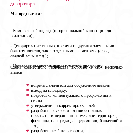
декоратора.
Мы предлагаем:
- Комплексный подход (от оригинальной концепции до
реализации);
- Декорирование тканью, цветами и другими элементами
(как комплексно, так и отдельными элементами (арки,
сладкой зоны и т.д.);
- Изготовление аксессуаров и печатной продукции.
Схема совместного творчества включает в себя несколько
этапов:
встреча с клиентом для обсуждения деталей;
выезд на площадку;
подготовка концептуального предложения и
сметы;
утверждение и корректировка идей;
разработка эскизов и планов основных
пространств мероприятия: welcome-территория,
фотозоны, площадки для церемонии, банкетной и
т.д.;
разработка всей полиграфии;